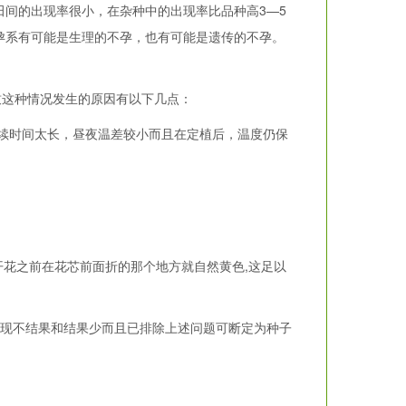
间的出现率很小，在杂种中的出现率比品种高3—5
孕系有可能是生理的不孕，也有可能是遗传的不孕。
致这种情况发生的原因有以下几点：
续时间太长，昼夜温差较小而且在定植后，温度仍保
花之前在花芯前面折的那个地方就自然黄色,这足以
现不结果和结果少而且已排除上述问题可断定为种子