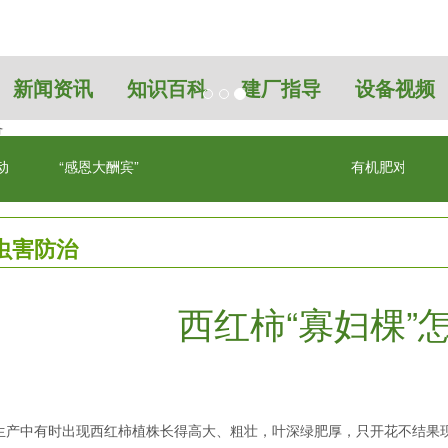
新闻资讯
知识百科
建厂指导
设备视频
动
“感恩大酬宾”
有机肥对农业的
虫害防治
西红柿“寡妇棵”
中有时出现西红柿植株长得高大、粗壮，叶深绿肥厚，只开花不结果现象