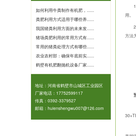
1.
如何利用牛粪制作有机肥，......
用。
粪肥利用方式适用于哪些养......
2.
我国猪粪利用方面的未来发......
方法
猪场粪肥利用的常用方式有......
常用的猪粪处理方式有哪些......
（1
农业农村部：确保年底前实......
（2
鹤壁有机肥翻抛机设备厂家......
（3
（4
地址：河南省鹤壁市山城区工业园区
厂家电话：17752599117
传真：0392-3379527
（1
邮箱：huienshengwu007@126.com
30+
（2