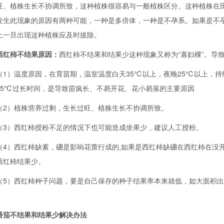
旺、植株生长不协调所致，这种植株很容易与一般植株区分。这种植株在田
发生此现象的原因有两种可能，一种是多倍体，一种是不孕系。如果是不
上一旦出现这种植株应及时拔除。
西红柿不结果原因：
西红柿不结果和结果少这种现象又称为“寡妇棵”。导
）温度原因，在育苗期，温室温度白天35℃以上，夜晚25℃以上，持
35℃过长时间，是导致苗疯长、不易开花、花小易落的主要原因
）植株营养过剩，生长过旺、植株生长不协调所致。
）西红柿授粉不足的情况下也可能造成坐果少，建议人工授粉。
）西红柿缺素，硼是影响花蕾行成的,如果是西红柿缺硼在西红柿在没开
西红柿结果少。
）西红柿种子问题，要是自己保存的种子结果率本来就低，如大面积出
。
番茄不结果和结果少解决办法