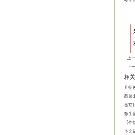
夜间
（3
上
下
相
几招
蔬菜
番茄
微生
【作
本文