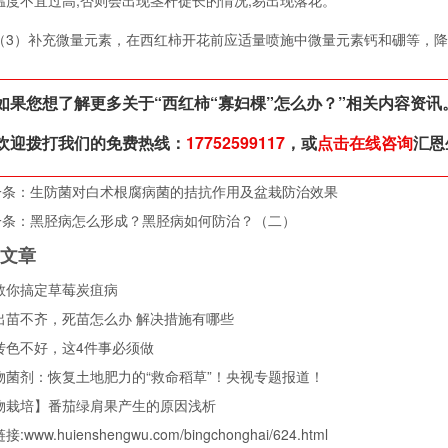
温度不宜过高,否则会出现茎秆徒长的情况,易出现落花。
）补充微量元素，在西红柿开花前应适量喷施中微量元素钙和硼等，降
如果您想了解更多关于“
西红柿“寡妇棵”怎么办？
”相关内容资讯
欢迎拨打我们的免费热线：
17752599117
，或
点击在线咨询
汇恩
一条：
生防菌对白术根腐病菌的拮抗作用及盆栽防治效果
一条：
黑胫病怎么形成？黑胫病如何防治？（二）
关文章
教你搞定草莓炭疽病
出苗不齐，死苗怎么办 解决措施有哪些
转色不好，这4件事必须做
物菌剂：恢复土地肥力的“救命稻草”！央视专题报道！
物栽培】番茄绿肩果产生的原因浅析
链接:
www.huienshengwu.com/bingchonghai/624.html