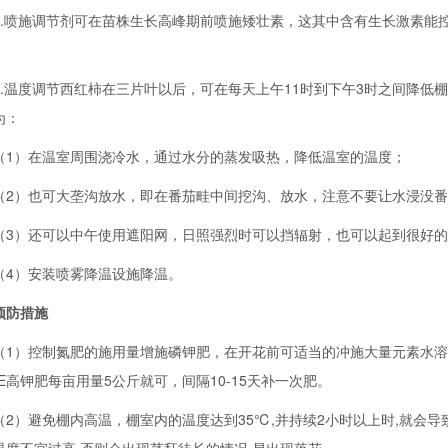
喷施调节剂可在苗株生长高峰期前喷施矮壮素，这其中含有生长激素能控
温度调节西红柿在三片叶以后，可在每天上午11时到下午3时之间降低
为：
）在温室周围浇冷水，通过水分的蒸发吸热，降低温室的温度；
）也可大垄沟放水，即在番茄畦中间挖沟、放水，注意不要让水浸没番
）还可以中午使用遮阳网，日照强烈时可以挡辐射，也可以起到很好的
）安装喷雾降温设施降温。
预防措施
）控制氮肥的施用量增施磷钾肥，在开花前可适当的冲施大量元素水溶肥，
TE高钾肥每亩用量5公斤就可，间隔10-15天补一次肥。
）避免棚内高温，棚室内的温度达到35℃,并持续2小时以上时,就会导致