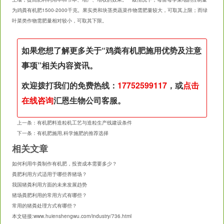
为鸡粪有机肥1500-2000千克。果实类和块茎类蔬菜作物需肥量较大，可取其上限；而绿
叶菜类作物需肥量相对较小，可取其下限。
如果您想了解更多关于“
鸡粪有机肥施用优势及注意
事项
”相关内容资讯。
欢迎拨打我们的免费热线：
17752599117
，或
点击
在线咨询
汇恩生物公司客服。
上一条：
有机肥料造粒机工艺与造粒生产线建设条件
下一条：
有机肥施用,科学施肥的推荐选择
相关文章
如何利用牛粪制作有机肥，投资成本需要多少？
粪肥利用方式适用于哪些养猪场？
我国猪粪利用方面的未来发展趋势
猪场粪肥利用的常用方式有哪些？
常用的猪粪处理方式有哪些？
本文链接:
www.huienshengwu.com/industry/736.html