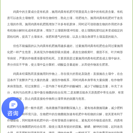
鸡粪中的主要成分是有机质，施用鸡粪有机肥可明显提高土壤中的有机质含量。有机
质可以改良土壤物理、化学和生物特性，熟化土壤，培肥地力。施用鸡粪有机肥对于改良
土壤的作用。施用鸡粪有机肥既增加了许多有机胶体，同时还可借助微生物的作用把许多
有机物分解转化成有机胶体，增加了土壤吸附缓冲性能，使土壤颗粒胶结起来变成稳定的
团粒结构，提高了土壤保水、保肥和透气的性能，以及土壤自身调节土壤温度的能力。
但也不能偏面的认为鸡粪有机肥施用越多越好。过量施用鸡粪有机肥也会同过量施用
化肥一样产生危害，其表现为作物根部吸水困难，易发生烧根黄叶、僵苗不长、叶片畸形
等病状，严重的作物逐渐萎缩而枯死。主要原因是过量施用鸡粪有机肥造成土壤中缺水、
养分供应不平衡，使土壤中盐分聚积，硝酸盐含量超标，从而使作物发生肥害。
鸡粪未经腐熟而直接施用到作物上，存在很大的害处及隐患：直接施在土壤中，在合
适条件下发酵并产生大量的热量，烧毁作物根系，同时鸡粪本身带有大量病菌，给作物带
来病害隐患。经过发酵后，一是均衡了有机肥中的酸碱性，减少了硝酸盐含量，补充了水
分，有利与自然界土壤中微生物菌的组合应用;二是发酵后能杀灭原粪肥中寄生虫卵、有害
生物病菌等，防止鸡粪直接给作物和土壤带来的病菌与危害。
鸡粪有机肥一般作底肥，地表撒施手随耕翻深施入土，避免地表撒施现象，减少肥料
的损失浪费和环境污染。
生物肥
中的生物菌能加速有机肥中有机物的分解，使其更有利于
作物吸收，同时能将有机肥中的一些有害物质分解转化，避免其对作物造成伤害。鸡粪有
机肥料与
生物菌肥
的结合应用，能使土壤具有较好的固氮、解磷、解钾的功能，起到改良
土壤，提高肥料利用率和节本、增产、增收的效果。一般情况下，每亩每季菜地的控制量