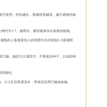
便可使用，时间越长，熟腐程度越高，越不易烧伤植
例约为1:7。施用后，最好能淋水以免烧伤植物。
腐熟的人畜粪尿加入碎饼肥中共同沤制2~3星期即
或穴施，施后与土壤混匀，不要接近种子，以免影响
根部烧伤。
2~3天后再灌浅水，旱地宜采用穴施或条施。