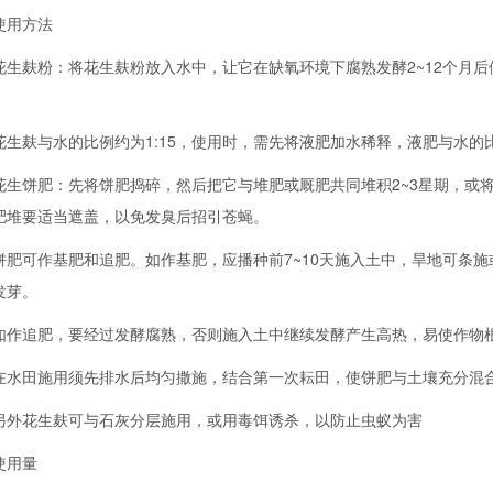
用方法
麸粉：将花生麸粉放入水中，让它在缺氧环境下腐熟发酵2~12个月后
麸与水的比例约为1:15，使用时，需先将液肥加水稀释，液肥与水的比
饼肥：先将饼肥捣碎，然后把它与堆肥或厩肥共同堆积2~3星期，或将
肥堆要适当遮盖，以免发臭后招引苍蝇。
可作基肥和追肥。如作基肥，应播种前7~10天施入土中，旱地可条施
发芽。
追肥，要经过发酵腐熟，否则施入土中继续发酵产生高热，易使作物
田施用须先排水后均匀撒施，结合第一次耘田，使饼肥与土壤充分混合，
花生麸可与石灰分层施用，或用毒饵诱杀，以防止虫蚁为害
用量