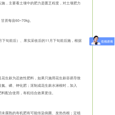
施，主要看土壤中的肥力是匮乏程度，对土壤肥力
蔗每亩60~70kg。
。
下旬前后）、果实采收后的11月下旬前后施，根据
花生麸为迟效性肥料，如果只施用花生麸容易导致
性氮、磷、钾化肥；沤制成花生麸水淋根时，加入
肥料配合使用，有机结合效果更佳。
用未腐熟的有机肥有可能传染病菌、发热伤根；定植