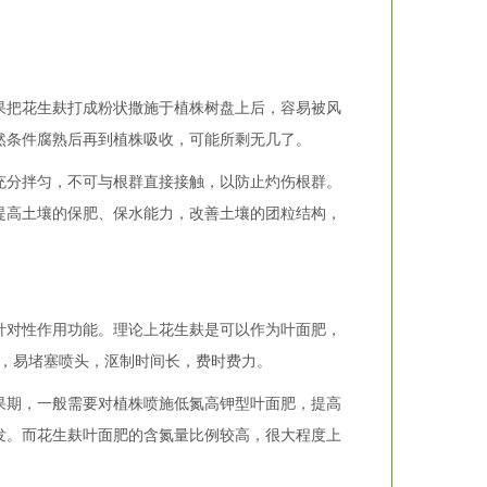
把花生麸打成粉状撒施于植株树盘上后，容易被风
然条件腐熟后再到植株吸收，可能所剩无几了。
分拌匀，不可与根群直接接触，以防止灼伤根群。
提高土壤的保肥、保水能力，改善土壤的团粒结构，
对性作用功能。理论上花生麸是可以作为叶面肥，
碴，易堵塞喷头，沤制时间长，费时费力。
期，一般需要对植株喷施低氮高钾型叶面肥，提高
发。而花生麸叶面肥的含氮量比例较高，很大程度上