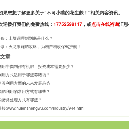
如果您想了解更多关于“
不可小瞧的花生麸！
”相关内容资讯。
欢迎拨打我们的免费热线：
17752599117
，或
点击在线咨询
汇恩
一条：
土壤调理剂到底是什么？
一条：
火龙果施肥攻略，为增产增收保驾护航！
关文章
利用牛粪制作有机肥，投资成本需要多少？
利用方式适用于哪些养猪场？
猪粪利用方面的未来发展趋势
粪肥利用的常用方式有哪些？
的猪粪处理方式有哪些？
链接:
www.huienshengwu.com/industry/944.html