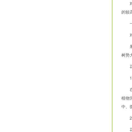
对花
的较
一般
对于
果树
树势
花生
1.
在上
植物
中、
2.
花生