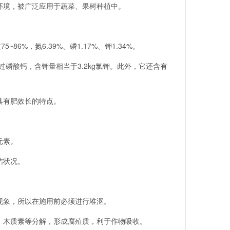
环境，被广泛应用于蔬菜、果树种植中。
%，氮6.39%、磷1.17%、钾1.34%。
g过磷酸钙，含钾量相当于3.2kg氯钾。此外，它还含有
具有肥效长的特点。
元素。
结状况。
象，所以在施用前必须进行堆沤。
木质素等分解，形成腐殖质，利于作物吸收。