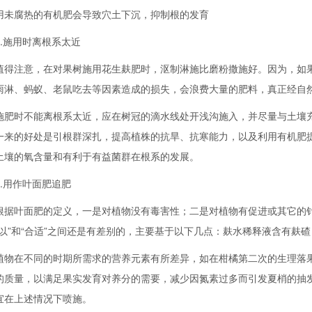
用未腐热的有机肥会导致穴土下沉，抑制根的发育
施用时离根系太近
注意，在对果树施用花生麸肥时，沤制淋施比磨粉撒施好。因为，如果
雨淋、蚂蚁、老鼠吃去等因素造成的损失，会浪费大量的肥料，真正经自
时不能离根系太近，应在树冠的滴水线处开浅沟施入，并尽量与土壤充
一来的好处是引根群深扎，提高植株的抗旱、抗寒能力，以及利用有机肥
土壤的氧含量和有利于有益菌群在根系的发展。
用作叶面肥追肥
叶面肥的定义，一是对植物没有毒害性；二是对植物有促进或其它的针
可以”和“合适”之间还是有差别的，主要基于以下几点：麸水稀释液含有麸
在不同的时期所需求的营养元素有所差异，如在柑橘第二次的生理落果
的质量，以满足果实发育对养分的需要，减少因氮素过多而引发夏梢的抽
宜在上述情况下喷施。