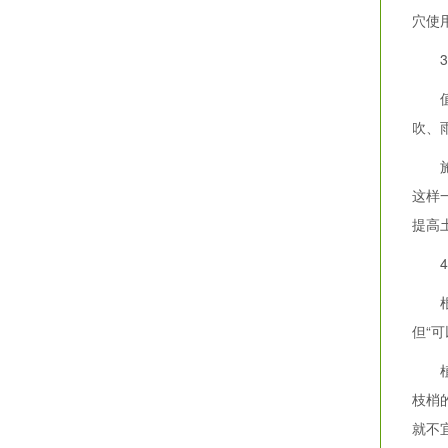
穴使
3.
值得
吹、
施肥
这样
提高
4.
根据
但“
植物
枝梢
就不