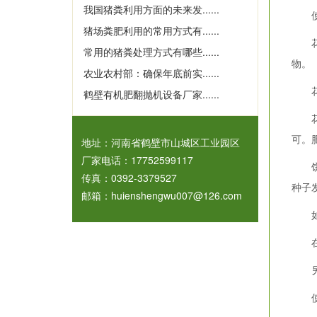
我国猪粪利用方面的未来发......
使
猪场粪肥利用的常用方式有......
花生
常用的猪粪处理方式有哪些......
物。
农业农村部：确保年底前实......
花生
鹤壁有机肥翻抛机设备厂家......
花生
可。
地址：河南省鹤壁市山城区工业园区
厂家电话：17752599117
饼肥
传真：0392-3379527
种子
邮箱：huienshengwu007@126.com
如作
在水
另外
使