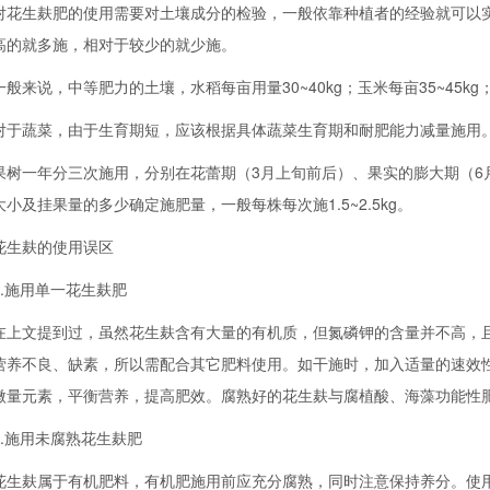
生麸肥的使用需要对土壤成分的检验，一般依靠种植者的经验就可以实
高的就多施，相对于较少的就少施。
来说，中等肥力的土壤，水稻每亩用量30~40kg；玉米每亩35~45kg；甘
蔬菜，由于生育期短，应该根据具体蔬菜生育期和耐肥能力减量施用
一年分三次施用，分别在花蕾期（3月上旬前后）、果实的膨大期（6月
大小及挂果量的多少确定施肥量，一般每株每次施1.5~2.5kg。
麸的使用误区
施用单一花生麸肥
文提到过，虽然花生麸含有大量的有机质，但氮磷钾的含量并不高，且
营养不良、缺素，所以需配合其它肥料使用。如干施时，加入适量的速效
微量元素，平衡营养，提高肥效。腐熟好的花生麸与腐植酸、海藻功能性
施用未腐熟花生麸肥
麸属于有机肥料，
有机肥
施用前应充分腐熟，同时注意保持养分。使