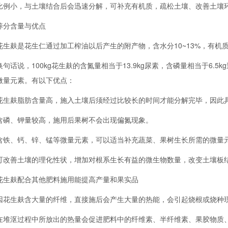
比例小，与土壤结合后会迅速分解，可补充有机质，疏松土壤、改善土壤
分含量与优点
麸是花生仁通过加工榨油以后产生的附产物，含水分10~13%，有机质75~86
话说，100kg花生麸的含氮量相当于13.9kg尿素，含磷量相当于6.5k
微量元素。有以下优点：
麸脂肪含量高，施入土壤后须经过比较长的时间才能分解完毕，因此
、钾量较高，施用后果树不会出现偏氮现象。
、钙、锌、锰等微量元素，可以适当补充蔬菜、果树生长所需的微量
善土壤的理化性状，增加对根系生长有益的微生物数量，改变土壤板
麸配合其他肥料施用能提高产量和果实品
生麸含大量的纤维，直接施后会产生大量的热能，会引起烧根或烧种现
沤过程中所放出的热量会促进肥料中的纤维素、半纤维素、果胶物质、