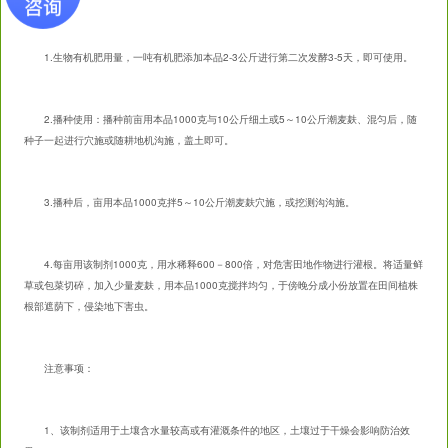
1.生物有机肥用量，一吨有机肥添加本品2-3公斤进行第二次发酵3-5天，即可使用。
2.播种使用：播种前亩用本品1000克与10公斤细土或5～10公斤潮麦麸、混匀后，随
种子一起进行穴施或随耕地机沟施，盖土即可。
3.播种后，亩用本品1000克拌5～10公斤潮麦麸穴施，或挖测沟沟施。
4.每亩用该制剂1000克，用水稀释600－800倍，对危害田地作物进行灌根。将适量鲜
草或包菜切碎，加入少量麦麸，用本品1000克搅拌均匀，于傍晚分成小份放置在田间植株
根部遮荫下，侵染地下害虫。
注意事项：
1、该制剂适用于土壤含水量较高或有灌溉条件的地区，土壤过于干燥会影响防治效