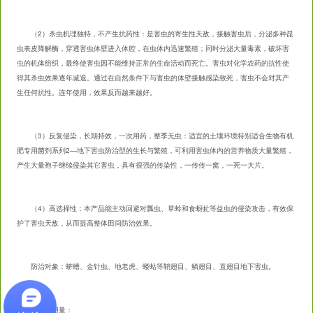
（2）杀虫机理独特，不产生抗药性：是害虫的寄生性天敌，接触害虫后，分泌多种昆
虫表皮降解酶，穿透害虫体壁进入体腔，在虫体内迅速繁殖；同时分泌大量毒素，破坏害
虫的机体组织，最终使害虫因不能维持正常的生命活动而死亡。害虫对化学农药的抗性使
得其杀虫效果逐年减退。通过在自然条件下与害虫的体壁接触感染致死，害虫不会对其产
生任何抗性。连年使用，效果反而越来越好。
（3）反复侵染，长期持效，一次用药，整季无虫：适宜的土壤环境特别适合
生物有机
肥专用菌剂
系列2—地下害虫防治型的生长与繁殖，可利用害虫体内的营养物质大量繁殖，
产生大量孢子继续侵染其它害虫，具有很强的传染性，一传传一窝，一死一大片。
（4）高选择性：本产品能主动回避对瓢虫、草蛉和食蚜虻等益虫的侵染攻击，有效保
护了害虫天敌，从而提高整体田间防治效果。
防治对象：蛴螬、金针虫、地老虎、蝼蛄等鞘翅目、鳞翅目、直翅目地下害虫。
用法与用量：