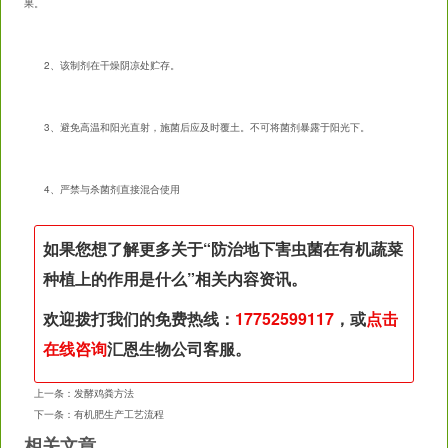
果。
2、该制剂在干燥阴凉处贮存。
3、避免高温和阳光直射，施菌后应及时覆土。不可将菌剂暴露于阳光下。
4、严禁与杀菌剂直接混合使用
如果您想了解更多关于“
防治地下害虫菌在有机蔬菜
种植上的作用是什么
”相关内容资讯。
欢迎拨打我们的免费热线：
17752599117
，或
点击
在线咨询
汇恩生物公司客服。
上一条：
发酵鸡粪方法
下一条：
有机肥生产工艺流程
相关文章