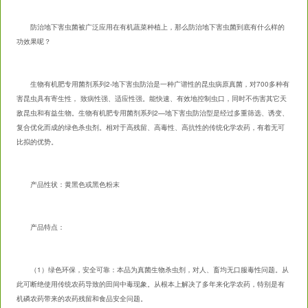
防治地下害虫菌被广泛应用在有机蔬菜种植上，那么防治地下害虫菌到底有什么样的
功效果呢？
生物有机肥专用菌剂系列2-地下害虫防治是一种广谱性的昆虫病原真菌，对700多种有
害昆虫具有寄生性， 致病性强、适应性强。能快速、有效地控制虫口，同时不伤害其它天
敌昆虫和有益生物。生物有机肥专用菌剂系列2—地下害虫防治型是经过多重筛选、诱变、
复合优化而成的绿色杀虫剂。相对于高残留、高毒性、高抗性的传统化学农药，有着无可
比拟的优势。
产品性状：黄黑色或黑色粉末
产品特点：
（1）绿色环保，安全可靠：本品为真菌生物杀虫剂，对人、畜均无口服毒性问题。从
此可断绝使用传统农药导致的田间中毒现象。从根本上解决了多年来化学农药，特别是有
机磷农药带来的农药残留和食品安全问题。