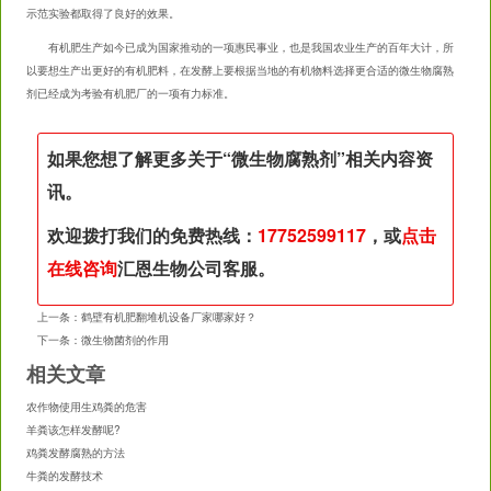
示范实验都取得了良好的效果。
有机肥生产如今已成为国家推动的一项惠民事业，也是我国农业生产的百年大计，所
以要想生产出更好的有机肥料，在发酵上要根据当地的有机物料选择更合适的微生物腐熟
剂已经成为考验有机肥厂的一项有力标准。
如果您想了解更多关于“
微生物腐熟剂
”相关内容资
讯。
欢迎拨打我们的免费热线：
17752599117
，或
点击
在线咨询
汇恩生物公司客服。
上一条：
鹤壁有机肥翻堆机设备厂家哪家好？
下一条：
微生物菌剂的作用
相关文章
农作物使用生鸡粪的危害
羊粪该怎样发酵呢?
鸡粪发酵腐熟的方法
牛粪的发酵技术