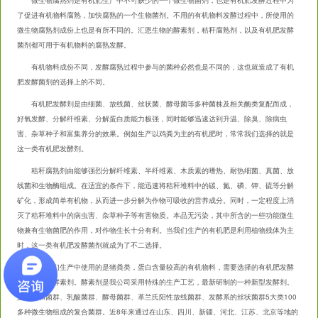
微生物腐熟剂是有机肥生产中不可缺少的一个微生物菌剂，也是有机肥发酵过程中为
了促进有机物料腐熟，加快腐熟的一个
生物菌剂
。不用的有机物料发酵过程中，所使用的
微生物腐熟剂成份上也是有所不同的。汇恩生物的酵素剂，秸秆腐熟剂，以及有机肥发酵
菌剂都可用于有机物料的腐熟发酵。
有机物料成份不同，发酵腐熟过程中参与的菌种必然也是不同的，这也就造成了
有机
肥发酵菌剂
的选择上的不同。
有机肥发酵剂是由细菌、放线菌、丝状菌、酵母菌等多种菌株及相关酶类复配而成，
好氧发酵、分解纤维素、分解蛋白质能力极强，同时能够迅速达到升温、除臭、除病虫
害、杂草种子和富集养分的效果。例如生产以鸡粪为主的有机肥时，常常我们选择的就是
这一类有机肥发酵剂。
秸秆腐熟剂
由能够强烈分解纤维素、半纤维素、木质素的嗜热、耐热细菌、真菌、放
线菌和生物酶组成。在适宜的条件下，能迅速将秸秆堆料中的碳、氮、磷、钾、硫等分解
矿化，形成简单有机物，从而进一步分解为作物可吸收的营养成分。同时，一定程度上消
灭了秸秆堆料中的病虫害、杂草种子等有害物质。本品无污染，其中所含的一些功能微生
物兼有生物菌肥的作用，对作物生长十分有利。当我们生产的有机肥是利用植物残体为主
时，这一类有机肥发酵菌剂就成为了不二选择。
如果我们生产中使用的是猪粪类，蛋白含量较高的有机物料，需要选择的有机肥发酵
剂就变成了酵素剂。
酵素剂
是我公司采用特殊的生产工艺，最新研制的一种新型发酵剂。
是由光和菌群、乳酸菌群、酵母菌群、革兰氏阳性放线菌群、发酵系的丝状菌群5大类100
多种微生物组成的复合菌群。近8年来通过在山东、四川、新疆、河北、江苏、北京等地的