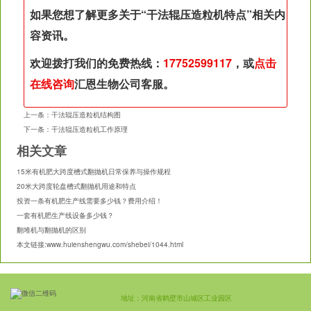
如果您想了解更多关于“
干法辊压造粒机特点
”相关内
容资讯。
欢迎拨打我们的免费热线：
17752599117
，或
点击
在线咨询
汇恩生物公司客服。
上一条：
干法辊压造粒机结构图
下一条：
干法辊压造粒机工作原理
相关文章
15米有机肥大跨度槽式翻抛机日常保养与操作规程
20米大跨度轮盘槽式翻抛机用途和特点
投资一条有机肥生产线需要多少钱？费用介绍！
一套有机肥生产线设备多少钱？
翻堆机与翻抛机的区别
本文链接:
www.huienshengwu.com/shebei/1044.html
地址：河南省鹤壁市山城区工业园区