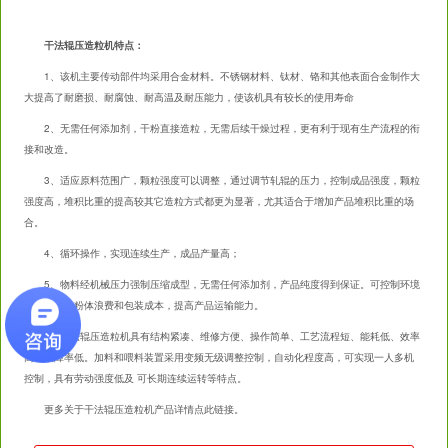
干法辊压造粒机特点：
1、该机主要传动部件均采用合金材料。不锈钢材料、钛材、铬和其他表面合金制作大
大提高了耐磨损、耐腐蚀、耐高温及耐压能力，使该机具有较长的使用寿命
2、无需任何添加剂，干粉直接造粒，
无需后续干燥过程，更有利于现有生产流程的衔
接和改造。
3、
适应原料范围广，
颗粒强度可以调整，通过调节轧辊的压力，控制成品强度，
颗粒
强度高，堆积比重的提高较其它造粒方式都更为显著，尤其适合于增加产品堆积比重的场
合。
4、
循环操作，实现连续生产，成品产量高；
5、物料经机械压力强制压缩成型，无需任何添加剂，产品纯度得到保证。
可控制环境
污染，减少粉体浪费和包装成本，提高产品运输能力。
6、干法辊压造粒机
具有
结构紧凑、维修方便、操作简单、工艺流程短、能耗低、效率
高、故障率低。
加料和喂料装置采用变频无级调整控制，自动化程度高，可实现一人多机
控制，具有劳动强度低及 可长期连续运转等特点。
更多关于
干法辊压造粒机
产品详情点此链接。