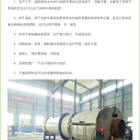
1、生产工艺：该机将含水分65%的鲜牛粪经过高温烘干、消毒灭菌、分解等工序烘干
而成的含水分13%以下的纯牛粪有机肥。
2、烘干成品：烘干后的牛粪有机肥含有农作物所需要的多种营养元素，是无公害绿色
食品种植的选用肥料，还可以用于喂鱼、牛、猪等。
3、转筒干燥机械化程度高，生产能力较大，可连续运转。
4、结构优良﹑简单﹑物料通过筒体阻力运行平稳﹑操作方便。
5、故障少﹑维护费用低﹑功耗低。
6、适用范围广﹑产品干燥的均匀性好。
7、干燥的同时还可达到杀菌和除臭的目的。