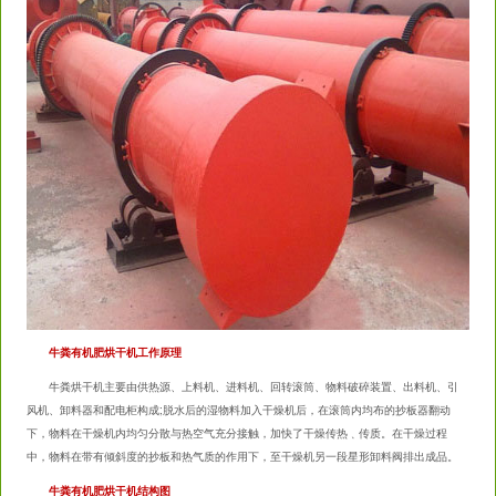
牛粪有机肥烘干机工作原理
牛粪烘干机主要由供热源、上料机、进料机、回转滚筒、物料破碎装置、出料机、引
风机、卸料器和配电柜构成;脱水后的湿物料加入干燥机后，在滚筒内均布的抄板器翻动
下，物料在干燥机内均匀分散与热空气充分接触，加快了干燥传热﹑传质。在干燥过程
中，物料在带有倾斜度的抄板和热气质的作用下，至干燥机另一段星形卸料阀排出成品。
牛粪有机肥烘干机结构图