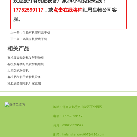
欢迎拨打有机肥设备厂家24小时免费热线：
17752599117
，或
点击在线咨询
汇恩生物公司客
服。
上一条：
生物有机肥料烘干机
下一条：
鸡粪有机肥烘干机
相关产品
有机废弃物好氧发酵翻抛机
有机废弃物好氧发酵翻堆机
大型卧式粉碎机
有机肥免烘干造粒机设备
堆肥发酵翻堆机厂家直销
地址：河南省鹤壁市山城区工业园区
电话：17752599117
传真：0392-3379527
邮箱：huienshengwu007@126.com