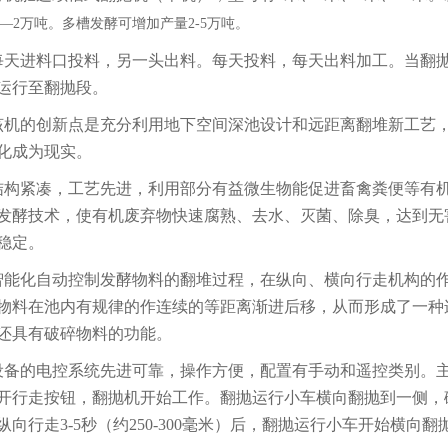
1—2万吨。多槽发酵可增加产量2-5万吨。
每天进料口投料，另一头出料。每天投料，每天出料加工。当翻
运行至翻抛段。
该机的创新点是充分利用地下空间深池设计和远距离翻堆新工艺
化成为现实。
结构紧凑，工艺先进，利用部分有益微生物能促进畜禽粪便等有
发酵技术，使有机废弃物快速腐熟、去水、灭菌、除臭，达到无
稳定。
智能化自动控制发酵物料的翻堆过程，在纵向、横向行走机构的
物料在池内有规律的作连续的等距离渐进后移，从而形成了一种
还具有破碎物料的功能。
设备的电控系统先进可靠，操作方便，配置有手动和遥控类别。主
开行走按钮，翻抛机开始工作。翻抛运行小车横向翻抛到一侧，
纵向行走3-5秒（约250-300毫米）后，翻抛运行小车开始横