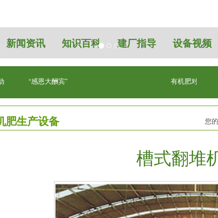
新闻资讯
知识百科
建厂指导
设备视频
动
“感恩大酬宾”
有机肥对农业的
机肥生产设备
您
槽式翻堆