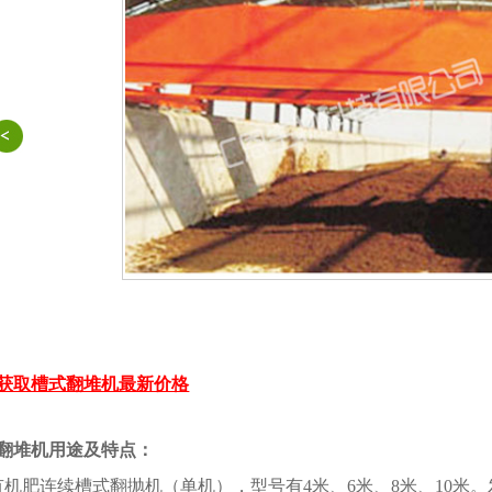
获取槽式翻堆机最新价格
翻堆机用途及特点：
有机肥连续槽式翻抛机（单机），型号有4米、6米、8米、10米