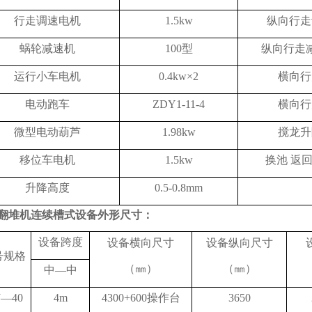
行走调速电机
1.5kw
纵向行走
蜗轮减速机
100型
纵向行走
运行小车电机
0.4kw×2
横向行
电动跑车
ZDY1-11-4
横向行
微型电动葫芦
1.98kw
搅龙升
移位车电机
1.5kw
换池 返
升降高度
0.5-0.8mm
翻堆机连续槽式设备外形尺寸：
设备跨度
设备横向尺寸
设备纵向尺寸
号规格
（㎜）
（㎜）
中—中
J—40
4m
4300+600操作台
3650