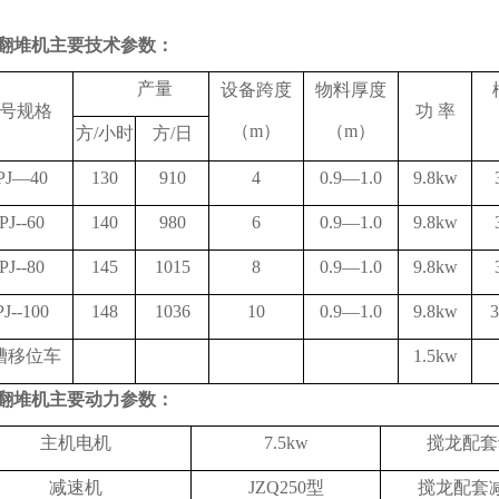
翻堆机主要技术参数：
产量
设备跨度
物料厚度
号规格
功 率
（m）
（m）
方/小时
方/日
PJ—40
130
910
4
0.9—1.0
9.8kw
PJ--60
140
980
6
0.9—1.0
9.8kw
PJ--80
145
1015
8
0.9—1.0
9.8kw
PJ--100
148
1036
10
0.9—1.0
9.8kw
3
槽移位车
1.5kw
翻堆机主要动力参数：
主机电机
7.5kw
搅龙配套
减速机
JZQ250型
搅龙配套