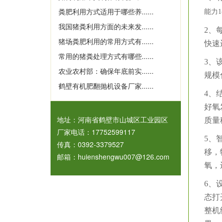
粪肥利用方式适用于哪些养......
能力
我国猪粪利用方面的未来发......
2、
猪场粪肥利用的常用方式有......
快速
常用的猪粪处理方式有哪些......
3、
农业农村部：确保年底前实......
规模
鹤壁有机肥翻抛机设备厂家......
4、
好氧
地址：河南省鹤壁市山城区工业园区
质量
厂家电话：17752599117
5、
传真：0392-3379527
移，
邮箱：huienshengwu007@126.com
氧，
6、
态打
整机