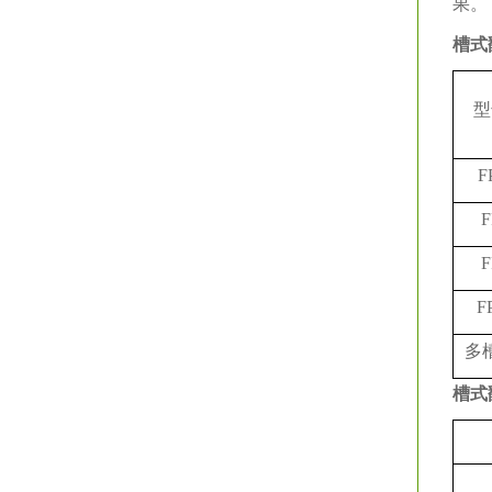
果。
槽式
型
F
F
F
F
多
槽式