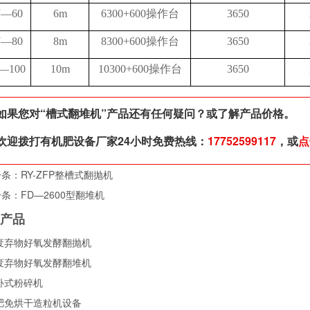
J—60
6m
6300+600操作台
3650
J—80
8m
8300+600操作台
3650
J—100
10m
10300+600操作台
3650
如果您对“
槽式翻堆机
”产品还有任何疑问？或了解产品价格。
欢迎拨打有机肥设备厂家24小时免费热线：
17752599117
，或
点
一条：
RY-ZFP整槽式翻抛机
一条：
FD—2600型翻堆机
关产品
废弃物好氧发酵翻抛机
废弃物好氧发酵翻堆机
卧式粉碎机
肥免烘干造粒机设备