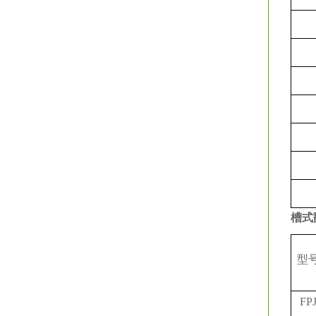
槽式
型
FP