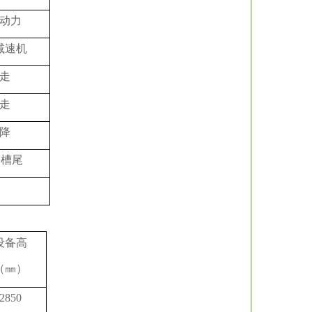
动力
减速机
走
走
降
回槽尾
设备高
（㎜）
2850