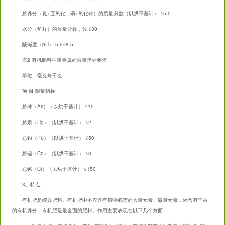
总养分（氮+五氧化二磷+氧化钾）的质量分数（以烘干基计） ≥5.0
水分（鲜样）的质量分数，% ≤30
酸碱度（pH） 5.5~8.5
表2 有机肥料中重金属的限量指标要求
单位：毫克每千克
项 目 限量指标
总砷（As）（以烘干基计） ≤15
总汞（Hg）（以烘干基计） ≤2
总铅（Pb）（以烘干基计） ≤50
总镉（Cd）（以烘干基计） ≤3
总铬（Cr）（以烘干基计） ≤150
3、特点：
有机肥是缓效肥料。有机肥中不仅含有植物必需的大量元素、微量元素，还含有丰富
的有机养分，有机肥是最全面的肥料。作用主要表现在以下几个方面：