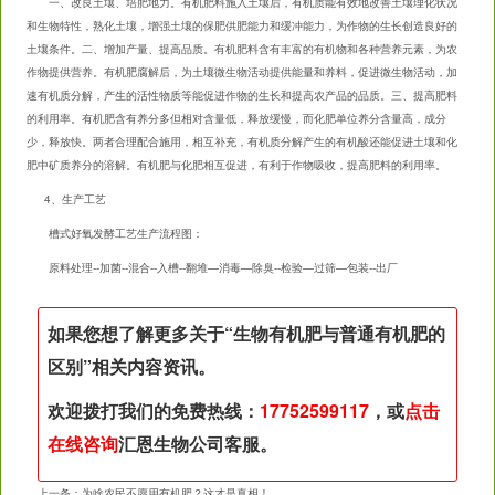
一、改良土壤、培肥地力。有机肥料施入土壤后，有机质能有效地改善土壤理化状况
和生物特性，熟化土壤，增强土壤的保肥供肥能力和缓冲能力，为作物的生长创造良好的
土壤条件。二、增加产量、提高品质。
有机肥料
含有丰富的有机物和各种营养元素，为农
作物提供营养。有机肥腐解后，为土壤微生物活动提供能量和养料，促进微生物活动，加
速有机质分解，产生的活性物质等能促进作物的生长和提高农产品的品质。三、提高肥料
的利用率。有机肥含有养分多但相对含量低，释放缓慢，而化肥单位养分含量高，成分
少，释放快。两者合理配合施用，相互补充，有机质分解产生的有机酸还能促进土壤和化
肥中矿质养分的溶解。有机肥与化肥相互促进，有利于作物吸收，提高肥料的利用率。
4、生产工艺
槽式好氧发酵工艺生产流程图：
原料处理--加菌--混合--入槽--翻堆—消毒—除臭--检验—过筛—包装--出厂
如果您想了解更多关于“
生物有机肥与普通有机肥的
区别
”相关内容资讯。
欢迎拨打我们的免费热线：
17752599117
，或
点击
在线咨询
汇恩生物公司客服。
上一条：
为啥农民不愿用有机肥？这才是真相！