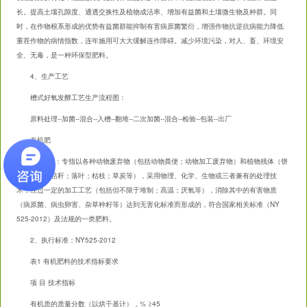
长。提高土壤孔隙度、通透交换性及植物成活率、增加有益菌和土壤微生物及种群。同
时，在作物根系形成的优势有益菌群能抑制有害病原菌繁衍，增强作物抗逆抗病能力降低
重茬作物的病情指数，连年施用可大大缓解连作障碍。减少环境污染，对人、畜、环境安
全、无毒，是一种环保型肥料。
4、生产工艺
槽式好氧发酵工艺生产流程图：
原料处理--加菌--混合--入槽--翻堆--二次加菌--混合--检验--包装--出厂
有机肥
1、定义：专指以各种动物废弃物（包括动物粪便；动物加工废弃物）和植物残体（饼
肥类；作物秸秆；落叶；枯枝；草炭等），采用物理、化学、生物或三者兼有的处理技
术，经过一定的加工工艺（包括但不限于堆制；高温；厌氧等），消除其中的有害物质
（病原菌、病虫卵害、杂草种籽等）达到无害化标准而形成的，符合国家相关标准（NY
525-2012）及法规的一类肥料。
2、执行标准：NY525-2012
表1 有机肥料的技术指标要求
项 目 技术指标
有机质的质量分数（以烘干基计），% ≥45