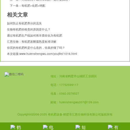
下一条：
有机肥+化肥=绝配
相关文章
如何防止有机肥养分的流失
生物有机肥价格贵的原因是什么？
通过有机肥生产线如何将羊粪转化为有机肥
汇恩生物：有机肥发酵腐熟度标准详解
你买的有机肥料是什么造的，你真的懂了吗？
本文链接:
www.huienshengwu.com/youjifei/1016.html
地址：河南省鹤壁市山城区工业园区
电话：17752599117
传真：0392-3379527
邮箱：huienshengwu007@126.com
Copyright
2006-2025
有机肥设备
-鹤壁市汇恩生物科技有限公司版权所有
©