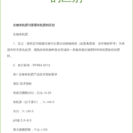
生物有机肥与普通有机肥的区别
生物有机肥
1、定义：指特定功能微生物与主要以动植物残体（如畜禽粪便、农作物秸秆等）为来
源并经无害化处理、腐熟的有机物料复合而成的一类兼具微生物肥料和有机肥效应的肥
料。
2、执行标准：NY884-2012
表1 生物有机肥产品技术指标要求
项目 技术指标
有效活菌数(cfu)，亿/g ≥0.20
有机质（以干基计），% ≥40.0
水分，% ≤30.0
pH值 5.5~8.5
粪大肠菌群数，个/g ≤100