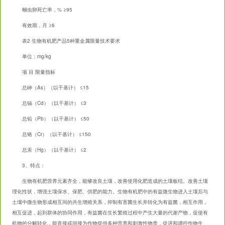
蛔虫卵死亡率，% ≥95
有效期，月 ≥6
表2 生物有机肥产品5种重金属限量技术要求
单位：mg/kg
项 目 限量指标
总砷（As）（以干基计） ≤15
总镉（Cd）（以干基计） ≤3
总铅（Pb）（以干基计） ≤50
总铬（Cr）（以干基计） ≤150
总汞（Hg）（以干基计） ≤2
3、特点：
生物有机肥营养元素齐全，能够改良土壤，改善使用化肥造成的土壤板结。改善土壤
理化性状，增强土壤保水、保肥、供肥的能力。生物有机肥中的有益微生物进入土壤后与
土壤中微生物形成相互间的共生增殖关系，抑制有害菌生长并转化为有益菌，相互作用，
相互促进，起到群体的协同作用，有益菌在生长繁殖过程中产生大量的代谢产物，促使有
机物的分解转化，能直接或间接为作物提供多种营养和刺激性物质，促进和调控作物生